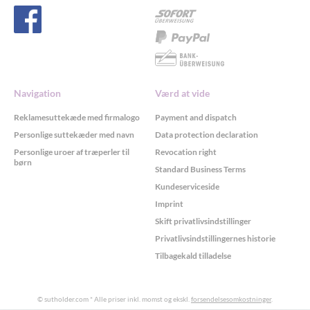
Navigation
Værd at vide
Reklamesuttekæde med firmalogo
Payment and dispatch
Personlige suttekæder med navn
Data protection declaration
Personlige uroer af træperler til
Revocation right
børn
Standard Business Terms
Kundeserviceside
Imprint
Skift privatlivsindstillinger
Privatlivsindstillingernes historie
Tilbagekald tilladelse
© sutholder.com
* Alle priser inkl. momst og ekskl.
forsendelsesomkostninger
.