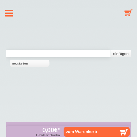
Om os
Suttekæde
einfügen
neustarten
Nøglering
Babyuro
Galleri
Indkøbskurv
0,00
€
zum Warenkorb
Details einblenden