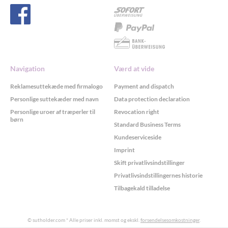
Navigation
Værd at vide
Reklamesuttekæde med firmalogo
Payment and dispatch
Personlige suttekæder med navn
Data protection declaration
Personlige uroer af træperler til
Revocation right
børn
Standard Business Terms
Kundeserviceside
Imprint
Skift privatlivsindstillinger
Privatlivsindstillingernes historie
Tilbagekald tilladelse
© sutholder.com
* Alle priser inkl. momst og ekskl.
forsendelsesomkostninger
.