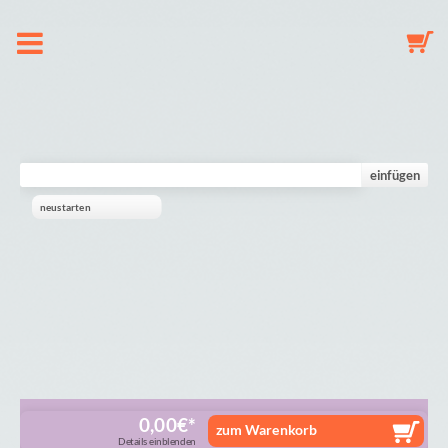
Om os
Suttekæde
einfügen
neustarten
Nøglering
Babyuro
Galleri
Indkøbskurv
0,00
€
zum Warenkorb
Details einblenden