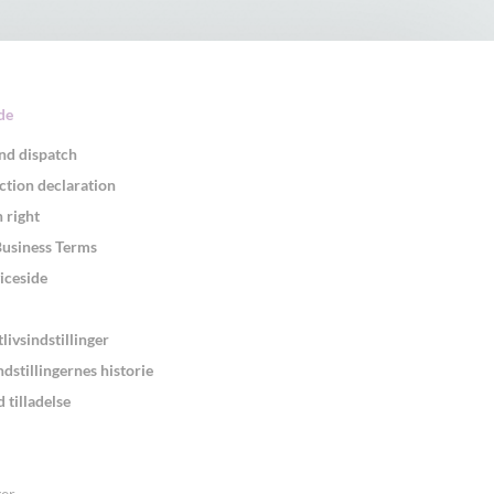
de
nd dispatch
ction declaration
 right
Business Terms
iceside
tlivsindstillinger
ndstillingernes historie
 tilladelse
er
.