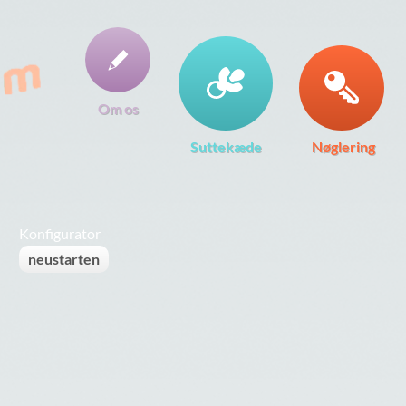
Om os
Suttekæde
Nøglering
Konfigurator
neustarten