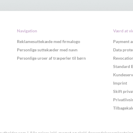
Navigation
Værd at vi
Reklamesuttekæde med firmalogo
Payment a
Personlige suttekæder med navn
Data prote
Personlige uroer af træperler til børn
Revocation
Standard 
Kundeserv
Imprint
Skift priva
Privatlivsi
Tilbagekald
sutholder.com
* Alle priser inkl. momst og ekskl.
forsendelsesomkostning