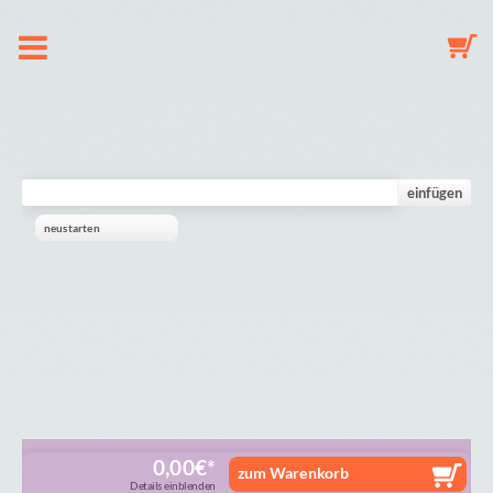
Om os
Suttekæde
einfügen
neustarten
Nøglering
Babyuro
Galleri
Indkøbskurv
0,00
€
zum Warenkorb
Details einblenden