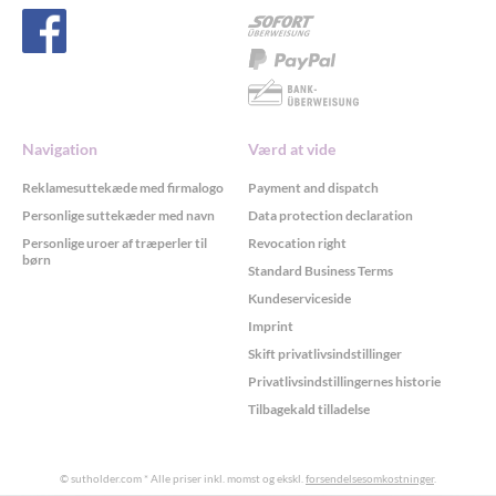
Navigation
Værd at vide
Reklamesuttekæde med firmalogo
Payment and dispatch
Personlige suttekæder med navn
Data protection declaration
Personlige uroer af træperler til
Revocation right
børn
Standard Business Terms
Kundeserviceside
Imprint
Skift privatlivsindstillinger
Privatlivsindstillingernes historie
Tilbagekald tilladelse
© sutholder.com
* Alle priser inkl. momst og ekskl.
forsendelsesomkostninger
.