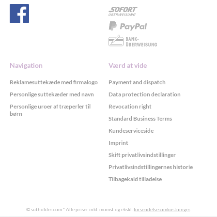
Navigation
Værd at vide
Reklamesuttekæde med firmalogo
Payment and dispatch
Personlige suttekæder med navn
Data protection declaration
Personlige uroer af træperler til
Revocation right
børn
Standard Business Terms
Kundeserviceside
Imprint
Skift privatlivsindstillinger
Privatlivsindstillingernes historie
Tilbagekald tilladelse
© sutholder.com
* Alle priser inkl. momst og ekskl.
forsendelsesomkostninger
.