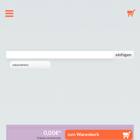
Om os
Suttekæde
einfügen
neustarten
Nøglering
Babyuro
Galleri
Indkøbskurv
0,00
€
zum Warenkorb
Details einblenden