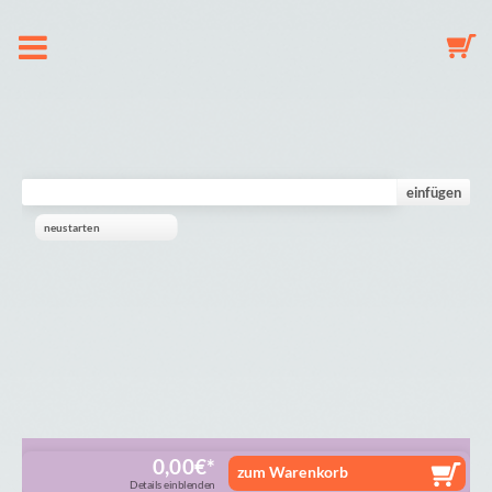
Om os
Suttekæde
einfügen
neustarten
Nøglering
Babyuro
Galleri
Indkøbskurv
0,00
€
zum Warenkorb
Details einblenden