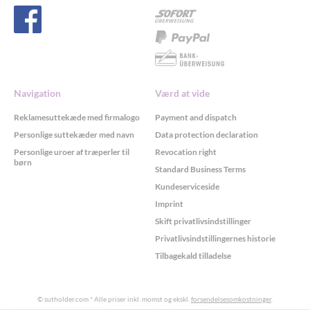
Navigation
Værd at vide
Reklamesuttekæde med firmalogo
Payment and dispatch
Personlige suttekæder med navn
Data protection declaration
Personlige uroer af træperler til
Revocation right
børn
Standard Business Terms
Kundeserviceside
Imprint
Skift privatlivsindstillinger
Privatlivsindstillingernes historie
Tilbagekald tilladelse
© sutholder.com
* Alle priser inkl. momst og ekskl.
forsendelsesomkostninger
.