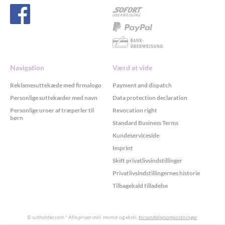
Navigation
Værd at vide
Reklamesuttekæde med firmalogo
Payment and dispatch
Personlige suttekæder med navn
Data protection declaration
Personlige uroer af træperler til
Revocation right
børn
Standard Business Terms
Kundeserviceside
Imprint
Skift privatlivsindstillinger
Privatlivsindstillingernes historie
Tilbagekald tilladelse
© sutholder.com
* Alle priser inkl. momst og ekskl.
forsendelsesomkostninger
.