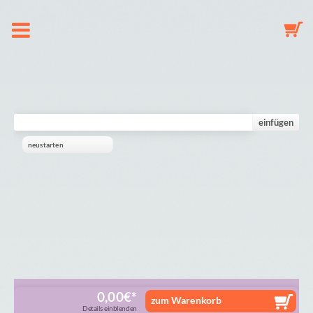
Om os
Suttekæde
einfügen
neustarten
Nøglering
Babyuro
Galleri
Indkøbskurv
0,00
€
zum Warenkorb
Details einblenden