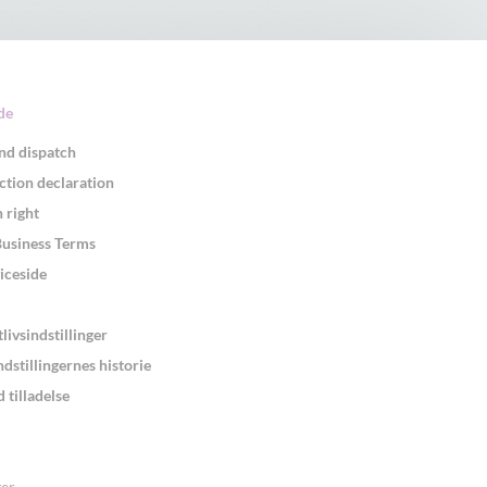
de
nd dispatch
ction declaration
 right
Business Terms
iceside
tlivsindstillinger
ndstillingernes historie
 tilladelse
er
.