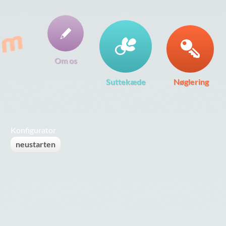
Om os
Suttekæde
Nøglering
Konfigurator
neustarten