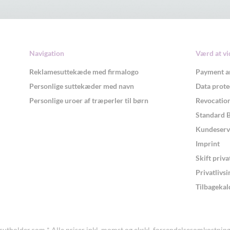
Navigation
Værd at vi
Reklamesuttekæde med firmalogo
Payment a
Personlige suttekæder med navn
Data prote
Personlige uroer af træperler til børn
Revocation
Standard 
Kundeserv
Imprint
Skift priva
Privatlivsi
Tilbagekald
sutholder.com
* Alle priser inkl. momst og ekskl.
forsendelsesomkostning